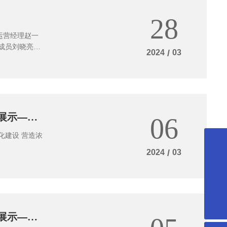
28
运营经理赵一
成员刘晓亮、
2024
/
03
展示——
06
2024
/
03
0731-85113942
cmechn@cmec-hn.com
公众号
展示——