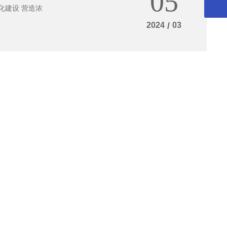
05
2024
/
03
展示——
04
文化建设，营造
五周年 暨文
2024
/
03
动
21
。
2024
/
02