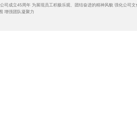
现员工积极乐观、团结奋进的精神风貌 强化公司文化建设 营造浓
厚文化氛围 增强团队凝聚力
页版成立四十五周年暨文化建设年系列活动优秀作品
（上）
年是公司成立45周年 为展现员工积极乐观、团结奋进的精神风貌 强化公司
氛围 增强团队凝聚力，激发员工爱岗敬业内生动力 公司特此举办成立四十
系列活动 并涌现出一批优秀作品
全 共创美好未来丨公司开展“开工第一课讲安全”活
日，公司开展“开工第一课讲安全”活动，领导班子、全体干部职工参加会议