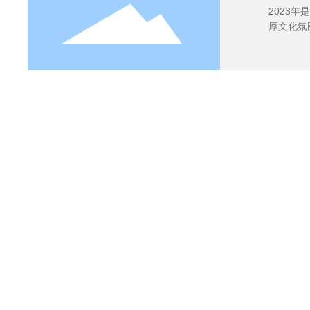
2023年是公司成立45周年 为展
c7网
文学类
2023
浓厚文化
化建设年
守护安
2月20