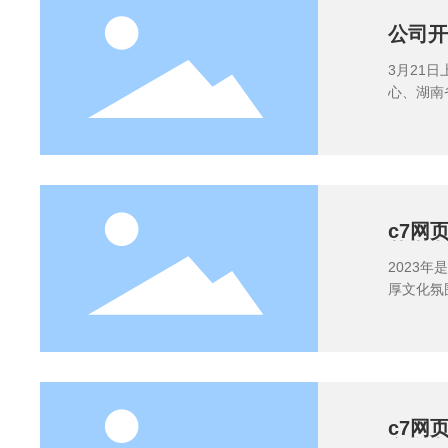
公司开
3月21
心、湖南
胡正梅、
c7网
艺术类
2023年是公司成立45周年 为展
厚文化氛
c7网
文学类