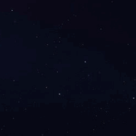
微信公众号
0731-85113942
mec-hn.com
cmechn@cmec-hn.com
公众号
省长沙市天心区白沙路
省长沙市天心区湘府西路
长沙
营业执照
网站建设：中企动力