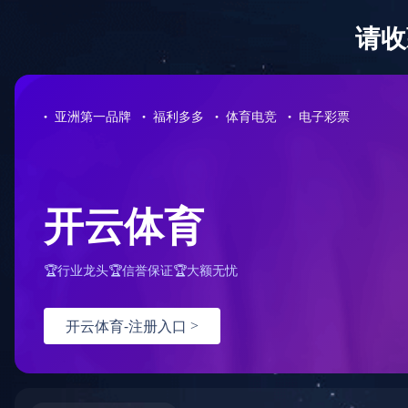
行业领域
机电设备
汽车贸易
c7网页版