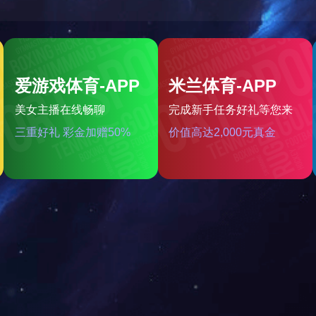
联系方式
新闻中心
c7（中国）
CONT
司新闻
建活动
司公告
的二十届三中全会学习专栏
联系电话：0731-